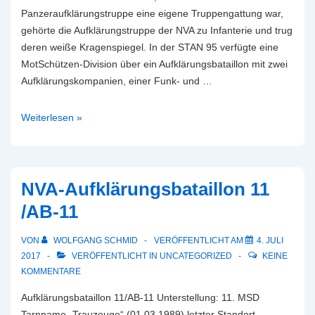
Panzeraufklärungstruppe eine eigene Truppengattung war,
gehörte die Aufklärungstruppe der NVA zu Infanterie und trug
deren weiße Kragenspiegel. In der STAN 95 verfügte eine
MotSchützen-Division über ein Aufklärungsbataillon mit zwei
Aufklärungskompanien, einer Funk- und …
Aufklärungstruppen
Weiterlesen »
des
Heeres
in
der
NVA-Aufklärungsbataillon 11
NVA
/AB-11
VON
WOLFGANG SCHMID
VERÖFFENTLICHT AM
4. JULI
2017
VERÖFFENTLICHT IN
UNCATEGORIZED
KEINE
KOMMENTARE
Aufklärungsbataillon 11/AB-11 Unterstellung: 11. MSD
Tarnname „Trauzeuge“ (01.03.1989) letzter Standort