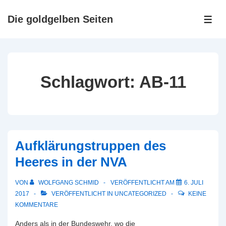
↓
Zum
Die goldgelben Seiten
ME
Inhalt
Schlagwort:
AB-11
Aufklärungstruppen des
Heeres in der NVA
VON
WOLFGANG SCHMID
VERÖFFENTLICHT AM
6. JULI
2017
VERÖFFENTLICHT IN
UNCATEGORIZED
KEINE
KOMMENTARE
Anders als in der Bundeswehr, wo die