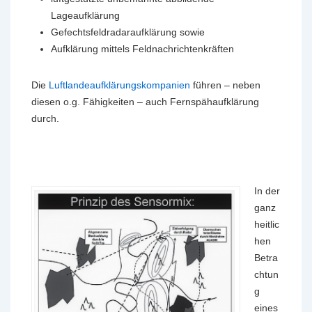
Lageaufklärung
Gefechtsfeldradaraufklärung sowie
Aufklärung mittels Feldnachrichtenkräften
Die
Luftlandeaufklärungskompanien
führen – neben
diesen o.g. Fähigkeiten – auch Fernspähaufklärung
durch.
In der
ganz
heitlic
hen
Betra
chtun
g
eines