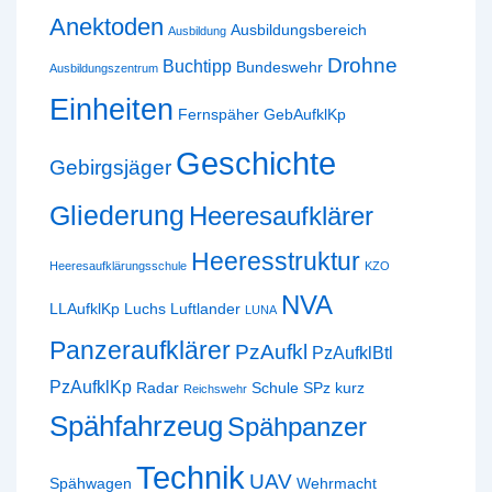
Anektoden
Ausbildungsbereich
Ausbildung
Drohne
Buchtipp
Bundeswehr
Ausbildungszentrum
Einheiten
Fernspäher
GebAufklKp
Geschichte
Gebirgsjäger
Gliederung
Heeresaufklärer
Heeresstruktur
Heeresaufklärungsschule
KZO
NVA
LLAufklKp
Luchs
Luftlander
LUNA
Panzeraufklärer
PzAufkl
PzAufklBtl
PzAufklKp
Radar
Schule
SPz kurz
Reichswehr
Spähfahrzeug
Spähpanzer
Technik
UAV
Spähwagen
Wehrmacht