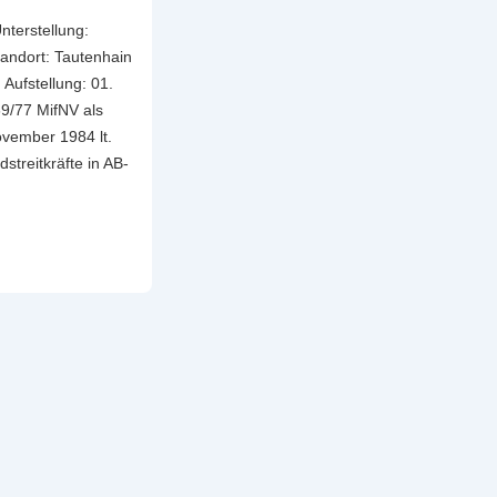
nterstellung:
andort: Tautenhain
Aufstellung: 01.
69/77 MifNV als
vember 1984 lt.
treitkräfte in AB-