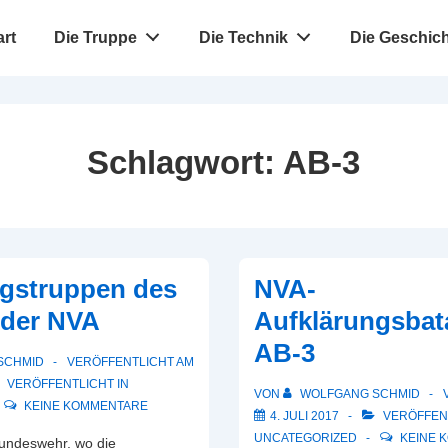
navigation
art
Die Truppe
Die Technik
Die Geschich
Schlagwort:
AB-3
ngstruppen des
NVA-
 der NVA
Aufklärungsbata
AB-3
SCHMID
VERÖFFENTLICHT AM
VERÖFFENTLICHT IN
VON
WOLFGANG SCHMID
KEINE KOMMENTARE
4. JULI 2017
VERÖFFENT
UNCATEGORIZED
KEINE 
Bundeswehr, wo die