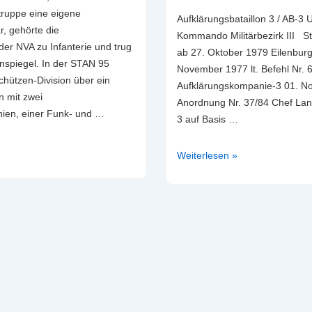
truppe eine eigene
Aufklärungsbataillon 3 / AB-3 U
, gehörte die
Kommando Militärbezirk III St
der NVA zu Infanterie und trug
ab 27. Oktober 1979 Eilenburg 
nspiegel. In der STAN 95
November 1977 lt. Befehl Nr. 
chützen-Division über ein
Aufklärungskompanie-3 01. No
n mit zwei
Anordnung Nr. 37/84 Chef Lands
ien, einer Funk- und …
3 auf Basis …
n
NVA-
Weiterlesen »
Aufklärungsbataillon
3
/
AB-
3