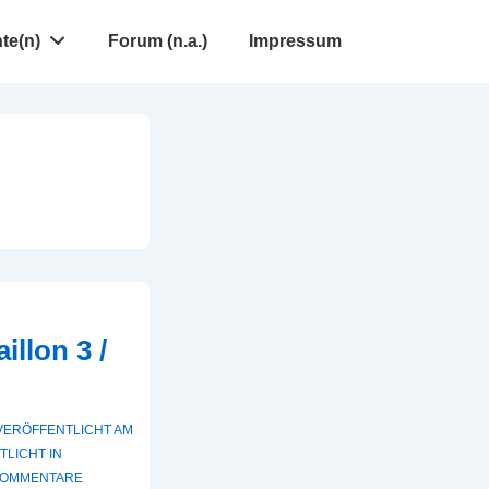
te(n)
Forum (n.a.)
Impressum
illon 3 /
VERÖFFENTLICHT AM
LICHT IN
KOMMENTARE