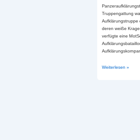
Panzeraufklärungs
Truppengattung war
Aufklärungstruppe 
deren weiße Krage
verfügte eine MotS
Aufklärungsbataillo
Aufklärungskompan
Aufklärungstruppe
Weiterlesen »
des
Heeres
in
der
NVA