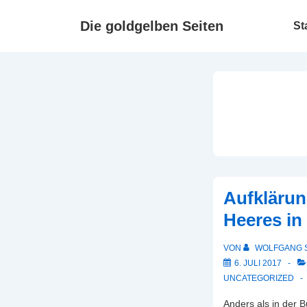
↓
Haupt
Zum
Die goldgelben Seiten
St
Inhalt
Aufkläru
Heeres in
VON
WOLFGANG 
6. JULI 2017
UNCATEGORIZED
Anders als in der 