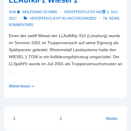
LLAufklFz Wiesel 1
VON
WOLFGANG SCHMID
VERÖFFENTLICHT AM
3. JULI
2017
VERÖFFENTLICHT IN
UNCATEGORIZED
KEINE
KOMMENTARE
Eines der zwölf Wiesel der LLAufklKp 310 (Lüneburg) wurde
im Sommer 2001 im Truppenversuch auf seine Eignung als
Spähpanzer getestet. Rheinmetall Landsysteme hatte den
WIESEL 1 TOW in ein Aufklärungsfahrzeug umgerüstet. Der
LLSpähPz wurde im Juli 2001 als Truppenversuchsmuster an
…
LLAufklFz
Weiterlesen »
Wiesel
1
Seitennummerierung
1
2
Weiter
der