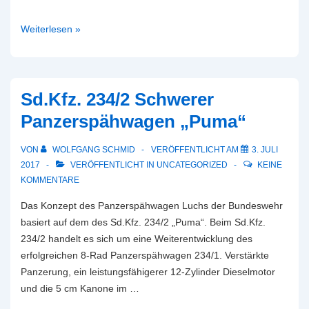
SPz
Weiterlesen »
kurz
„Hotchkiss“
Sd.Kfz. 234/2 Schwerer
Panzerspähwagen „Puma“
VON
WOLFGANG SCHMID
VERÖFFENTLICHT AM
3. JULI
2017
VERÖFFENTLICHT IN
UNCATEGORIZED
KEINE
KOMMENTARE
Das Konzept des Panzerspähwagen Luchs der Bundeswehr
basiert auf dem des Sd.Kfz. 234/2 „Puma“. Beim Sd.Kfz.
234/2 handelt es sich um eine Weiterentwicklung des
erfolgreichen 8-Rad Panzerspähwagen 234/1. Verstärkte
Panzerung, ein leistungsfähigerer 12-Zylinder Dieselmotor
und die 5 cm Kanone im …