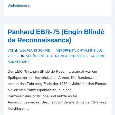
Sd.Kfz.
Weiterlesen »
234/2
Schwerer
Panzerspähwagen
„Puma“
Panhard EBR-75 (Engin Blindé
de Reconnaissance)
VON
WOLFGANG SCHMID
VERÖFFENTLICHT AM
3. JULI
2017
VERÖFFENTLICHT IN
UNCATEGORIZED
KEINE
KOMMENTARE
Der EBR-75 (Engin Blindé de Reconnaissance) war ein
Spähpanzer der französischen Armee. Die Bundeswehr
testete das Fahrzeug Ende der 1950er-Jahre für den Einsatz
als leichtes Panzerspähfahrzeug in der
Panzeraufklärungstruppe und nutzte es für
Ausbildungszwecke. Beschafft wurde allerdings der SPz kurz
Hotchkiss, …