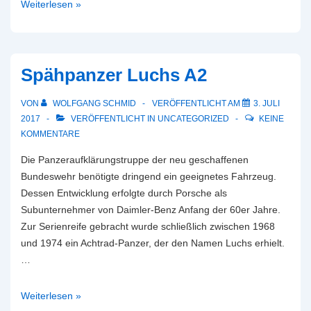
Spähpanzer
Weiterlesen »
und
Spähwagen
der
Bundeswehr
Spähpanzer Luchs A2
VON
WOLFGANG SCHMID
VERÖFFENTLICHT AM
3. JULI
2017
VERÖFFENTLICHT IN
UNCATEGORIZED
KEINE
KOMMENTARE
Die Panzeraufklärungstruppe der neu geschaffenen
Bundeswehr benötigte dringend ein geeignetes Fahrzeug.
Dessen Entwicklung erfolgte durch Porsche als
Subunternehmer von Daimler-Benz Anfang der 60er Jahre.
Zur Serienreife gebracht wurde schließlich zwischen 1968
und 1974 ein Achtrad-Panzer, der den Namen Luchs erhielt.
…
Spähpanzer
Weiterlesen »