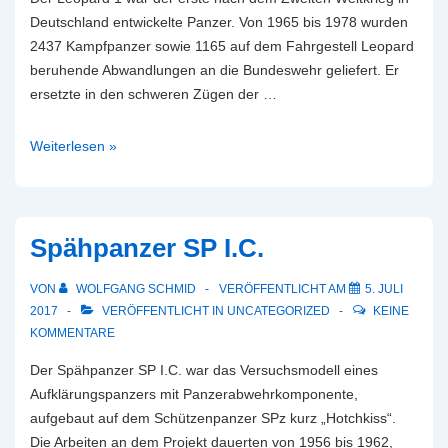
Deutschland entwickelte Panzer. Von 1965 bis 1978 wurden
2437 Kampfpanzer sowie 1165 auf dem Fahrgestell Leopard
beruhende Abwandlungen an die Bundeswehr geliefert. Er
ersetzte in den schweren Zügen der …
KPz
Weiterlesen »
Leopard
1
Spähpanzer SP I.C.
VON
WOLFGANG SCHMID
VERÖFFENTLICHT AM
5. JULI
2017
VERÖFFENTLICHT IN
UNCATEGORIZED
KEINE
KOMMENTARE
Der Spähpanzer SP I.C. war das Versuchsmodell eines
Aufklärungspanzers mit Panzerabwehrkomponente,
aufgebaut auf dem Schützenpanzer SPz kurz „Hotchkiss“.
Die Arbeiten an dem Projekt dauerten von 1956 bis 1962,