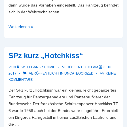
dann wurde das Vorhaben eingestellt. Das Fahrzeug befindet
sich in der Wehrtechnischen …
Spähpanzer
Weiterlesen »
SP
I.C.
SPz kurz „Hotchkiss“
VON
WOLFGANG SCHMID
VERÖFFENTLICHT AM
3. JULI
2017
VERÖFFENTLICHT IN
UNCATEGORIZED
KEINE
KOMMENTARE
Der SPz kurz „Hotchkiss“ war ein kleines, leicht gepanzertes
Fahrzeug für Panzergrenadiere und Panzeraufklärer der
Bundeswehr. Der französische Schützenpanzer Hotchkiss TT
6 wurde 1958 auch bei der Bundeswehr eingeführt. Er erhielt
ein längeres Fahrgestell mit einer zusätzlichen Laufrolle und
die …