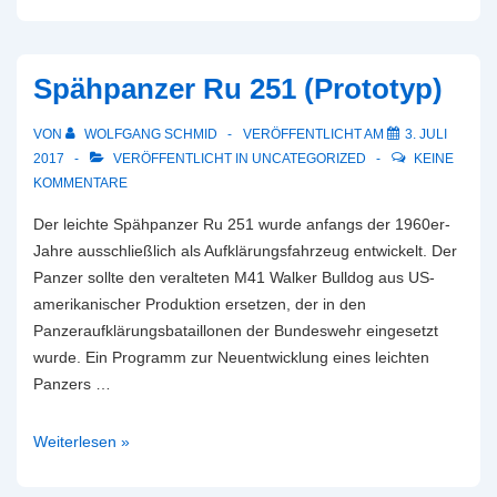
Luchs
A2
Spähpanzer Ru 251 (Prototyp)
VON
WOLFGANG SCHMID
VERÖFFENTLICHT AM
3. JULI
2017
VERÖFFENTLICHT IN
UNCATEGORIZED
KEINE
KOMMENTARE
Der leichte Spähpanzer Ru 251 wurde anfangs der 1960er-
Jahre ausschließlich als Aufklärungsfahrzeug entwickelt. Der
Panzer sollte den veralteten M41 Walker Bulldog aus US-
amerikanischer Produktion ersetzen, der in den
Panzeraufklärungsbataillonen der Bundeswehr eingesetzt
wurde. Ein Programm zur Neuentwicklung eines leichten
Panzers …
Spähpanzer
Weiterlesen »
Ru
251