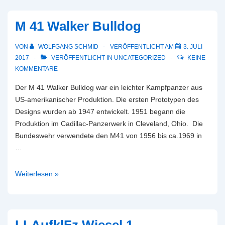
(Prototyp)
M 41 Walker Bulldog
VON
WOLFGANG SCHMID
VERÖFFENTLICHT AM
3. JULI
2017
VERÖFFENTLICHT IN
UNCATEGORIZED
KEINE
KOMMENTARE
Der M 41 Walker Bulldog war ein leichter Kampfpanzer aus
US-amerikanischer Produktion. Die ersten Prototypen des
Designs wurden ab 1947 entwickelt. 1951 begann die
Produktion im Cadillac-Panzerwerk in Cleveland, Ohio. Die
Bundeswehr verwendete den M41 von 1956 bis ca.1969 in
…
M
Weiterlesen »
41
Walker
Bulldog