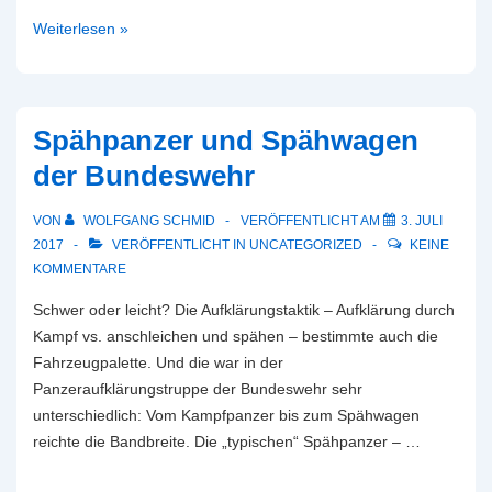
Panhard
Weiterlesen »
EBR-
75
(Engin
Blindé
Spähpanzer und Spähwagen
de
der Bundeswehr
Reconnaissance)
VON
WOLFGANG SCHMID
VERÖFFENTLICHT AM
3. JULI
2017
VERÖFFENTLICHT IN
UNCATEGORIZED
KEINE
KOMMENTARE
Schwer oder leicht? Die Aufklärungstaktik – Aufklärung durch
Kampf vs. anschleichen und spähen – bestimmte auch die
Fahrzeugpalette. Und die war in der
Panzeraufklärungstruppe der Bundeswehr sehr
unterschiedlich: Vom Kampfpanzer bis zum Spähwagen
reichte die Bandbreite. Die „typischen“ Spähpanzer – …