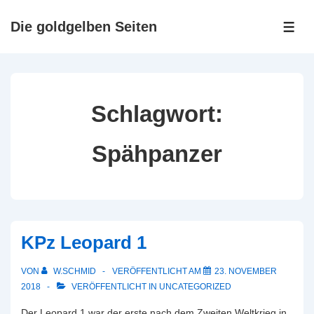
↓
Zum
Die goldgelben Seiten
ME
Inhalt
Schlagwort:
Spähpanzer
KPz Leopard 1
VON
W.SCHMID
VERÖFFENTLICHT AM
23. NOVEMBER
2018
VERÖFFENTLICHT IN
UNCATEGORIZED
Der Leopard 1 war der erste nach dem Zweiten Weltkrieg in