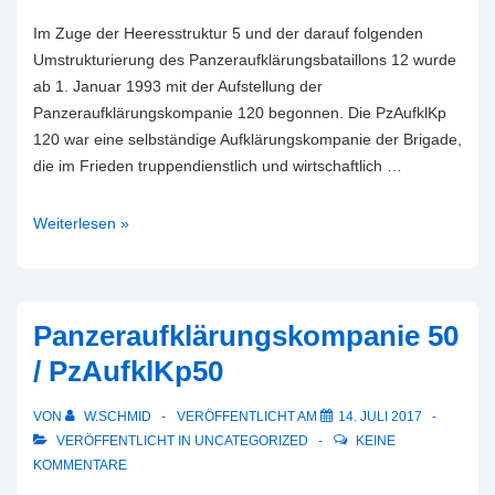
Im Zuge der Heeresstruktur 5 und der darauf folgenden
Umstrukturierung des Panzeraufklärungsbataillons 12 wurde
ab 1. Januar 1993 mit der Aufstellung der
Panzeraufklärungskompanie 120 begonnen. Die PzAufklKp
120 war eine selbständige Aufklärungskompanie der Brigade,
die im Frieden truppendienstlich und wirtschaftlich …
Panzeraufklärungskompanie
Weiterlesen »
120
Panzeraufklärungskompanie 50
/ PzAufklKp50
VON
W.SCHMID
VERÖFFENTLICHT AM
14. JULI 2017
VERÖFFENTLICHT IN
UNCATEGORIZED
KEINE
KOMMENTARE