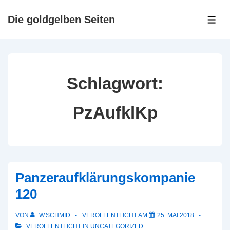
↓
Zum
Die goldgelben Seiten
ME
Inhalt
Schlagwort:
PzAufklKp
Panzeraufklärungskompanie
120
VON
W.SCHMID
VERÖFFENTLICHT AM
25. MAI 2018
VERÖFFENTLICHT IN
UNCATEGORIZED