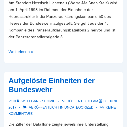
Am Standort Hessisch Lichtenau (Werra-Meißner-Kreis) wird
am 1. April 1993 im Rahmen der Einnahme der
Heeresstruktur 5 die Panzeraufklärungskompanie 50 des
Heeres der Bundeswehr aufgestellt. Sie geht aus der 4.
Kompanie des Panzeraufklärungsbataillons 2 hervor und ist
der Panzergrenadierbrigade 5 …
Panzeraufklärungskompanie
Weiterlesen »
50
/
PzAufklKp50
Aufgelöste Einheiten der
Bundeswehr
VON
WOLFGANG SCHMID
VERÖFFENTLICHT AM
30. JUNI
2017
VERÖFFENTLICHT IN
UNCATEGORIZED
KEINE
KOMMENTARE
Die Ziffer der Bataillone zeigte jeweils ihre Unterstellung