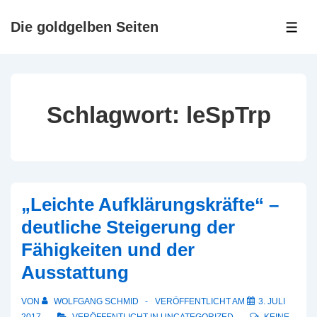
↓
Zum
Die goldgelben Seiten
ME
Inhalt
Schlagwort:
leSpTrp
„Leichte Aufklärungskräfte“ –
deutliche Steigerung der
Fähigkeiten und der
Ausstattung
VON
WOLFGANG SCHMID
VERÖFFENTLICHT AM
3. JULI