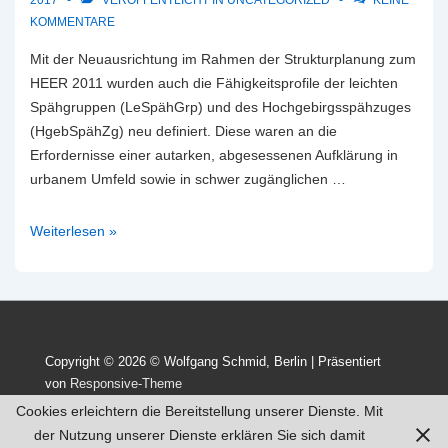
2017
VERÖFFENTLICHT IN
UNCATEGORIZED
KEINE
KOMMENTARE
Mit der Neuausrichtung im Rahmen der Strukturplanung zum
HEER 2011 wurden auch die Fähigkeitsprofile der leichten
Spähgruppen (LeSpähGrp) und des Hochgebirgsspähzuges
(HgebSpähZg) neu definiert. Diese waren an die
Erfordernisse einer autarken, abgesessenen Aufklärung in
urbanem Umfeld sowie in schwer zugänglichen …
„Leichte
Weiterlesen »
Aufklärungskräfte“
–
deutliche
Steigerung
der
Copyright © 2026
© Wolfgang Schmid, Berlin
| Präsentiert
Fähigkeiten
von
Responsive-Theme
und
Cookies erleichtern die Bereitstellung unserer Dienste. Mit
der
der Nutzung unserer Dienste erklären Sie sich damit
Ausstattung