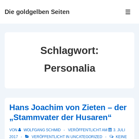
↓
Zum
Die goldgelben Seiten
ME
Inhalt
Schlagwort:
Personalia
Hans Joachim von Zieten – der
„Stammvater der Husaren“
VON
WOLFGANG SCHMID
VERÖFFENTLICHT AM
3. JULI
2017
VERÖFFENTLICHT IN
UNCATEGORIZED
KEINE