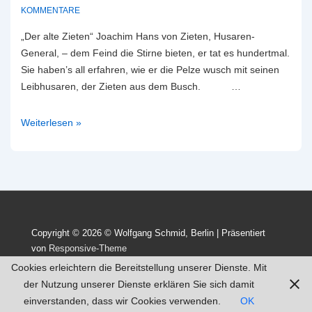
KOMMENTARE
„Der alte Zieten“ Joachim Hans von Zieten, Husaren-
General, – dem Feind die Stirne bieten, er tat es hundertmal.
Sie haben’s all erfahren, wie er die Pelze wusch mit seinen
Leibhusaren, der Zieten aus dem Busch. …
Hans
Weiterlesen »
Joachim
von
Zieten
–
der
„Stammvater
Copyright © 2026
© Wolfgang Schmid, Berlin
| Präsentiert
der
von
Responsive-Theme
Husaren“
Cookies erleichtern die Bereitstellung unserer Dienste. Mit
der Nutzung unserer Dienste erklären Sie sich damit
einverstanden, dass wir Cookies verwenden.
OK