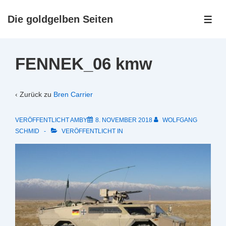
↓
Zum
Die goldgelben Seiten
ME
Inhalt
FENNEK_06 kmw
‹ Zurück zu
Bren Carrier
VERÖFFENTLICHT AMBY
8. NOVEMBER 2018
WOLFGANG
SCHMID
VERÖFFENTLICHT IN