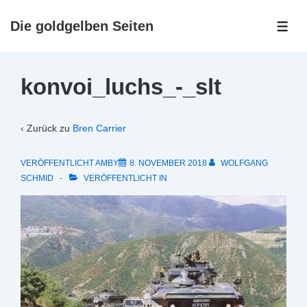
↓
Zum
Die goldgelben Seiten
ME
Inhalt
konvoi_luchs_-_slt
‹ Zurück zu
Bren Carrier
VERÖFFENTLICHT AMBY
8. NOVEMBER 2018
WOLFGANG
SCHMID
VERÖFFENTLICHT IN