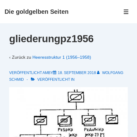
↓
Zum
Die goldgelben Seiten
ME
Inhalt
gliederungpz1956
‹ Zurück zu
Heeresstruktur 1 (1956–1958)
VERÖFFENTLICHT AMBY
18. SEPTEMBER 2018
WOLFGANG
SCHMID
VERÖFFENTLICHT IN