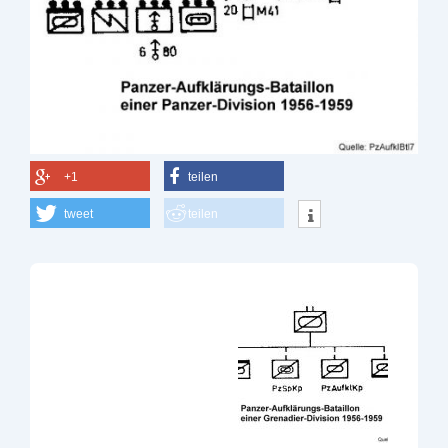
+1
teilen
tweet
teilen