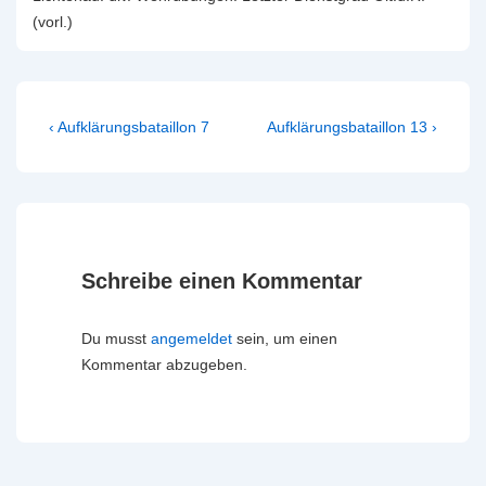
(vorl.)
Beitragsnavigation
Vorheriger
Nächster
‹ Aufklärungsbataillon 7
Aufklärungsbataillon 13 ›
Beitrag
Beitrag
ist
ist
Schreibe einen Kommentar
Du musst
angemeldet
sein, um einen
Kommentar abzugeben.