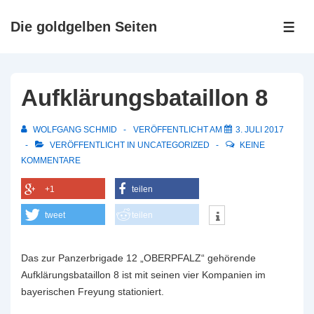
↓
Zum
Die goldgelben Seiten
ME
Inhalt
Aufklärungsbataillon 8
WOLFGANG SCHMID
VERÖFFENTLICHT AM
3. JULI 2017
VERÖFFENTLICHT IN
UNCATEGORIZED
KEINE
KOMMENTARE
+1
teilen
tweet
teilen
Das zur Panzerbrigade 12 „OBERPFALZ“ gehörende
Aufklärungsbataillon 8 ist mit seinen vier Kompanien im
bayerischen Freyung stationiert.