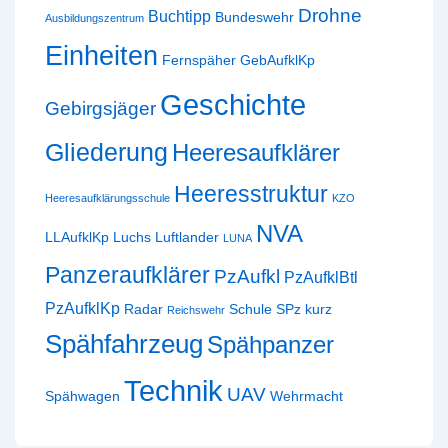
Drohne
Buchtipp
Bundeswehr
Ausbildungszentrum
Einheiten
Fernspäher
GebAufklKp
Geschichte
Gebirgsjäger
Gliederung
Heeresaufklärer
Heeresstruktur
Heeresaufklärungsschule
KZO
NVA
LLAufklKp
Luchs
Luftlander
LUNA
Panzeraufklärer
PzAufkl
PzAufklBtl
PzAufklKp
Radar
Schule
SPz kurz
Reichswehr
Spähfahrzeug
Spähpanzer
Technik
UAV
Spähwagen
Wehrmacht