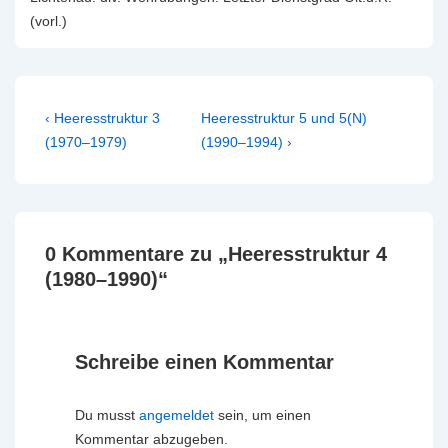
(vorl.)
Beitragsnavigation
Vorheriger
Nächster
‹ Heeresstruktur 3
Heeresstruktur 5 und 5(N)
Beitrag
Beitrag
(1970–1979)
(1990–1994) ›
ist
ist
0 Kommentare zu „
Heeresstruktur 4
(1980–1990)
“
Schreibe einen Kommentar
Du musst
angemeldet
sein, um einen
Kommentar abzugeben.