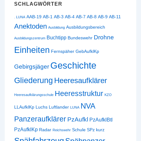
SCHLAGWÖRTER
AAB-19
AB-1
AB-3
AB-4
AB-7
AB-8
AB-9
AB-11
. LUNA
Anektoden
Ausbildungsbereich
Ausbildung
Drohne
Buchtipp
Bundeswehr
Ausbildungszentrum
Einheiten
Fernspäher
GebAufklKp
Geschichte
Gebirgsjäger
Gliederung
Heeresaufklärer
Heeresstruktur
Heeresaufklärungsschule
KZO
NVA
LLAufklKp
Luchs
Luftlander
LUNA
Panzeraufklärer
PzAufkl
PzAufklBtl
PzAufklKp
Radar
Schule
SPz kurz
Reichswehr
Spähfahrzeug
Spähpanzer