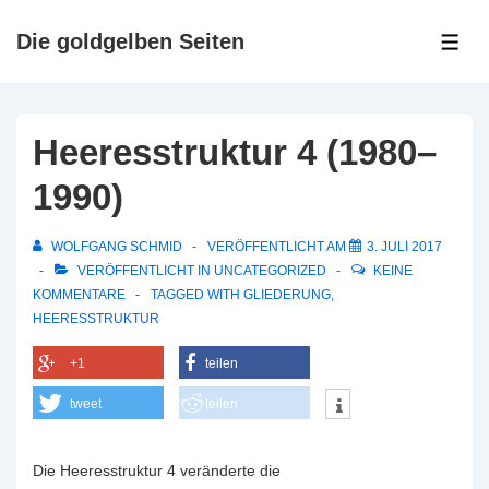
↓
Zum
Die goldgelben Seiten
ME
Inhalt
Heeresstruktur 4 (1980–
1990)
WOLFGANG SCHMID
VERÖFFENTLICHT AM
3. JULI 2017
VERÖFFENTLICHT IN
UNCATEGORIZED
KEINE
KOMMENTARE
TAGGED WITH
GLIEDERUNG
,
HEERESSTRUKTUR
+1
teilen
tweet
teilen
Die Heeresstruktur 4 veränderte die