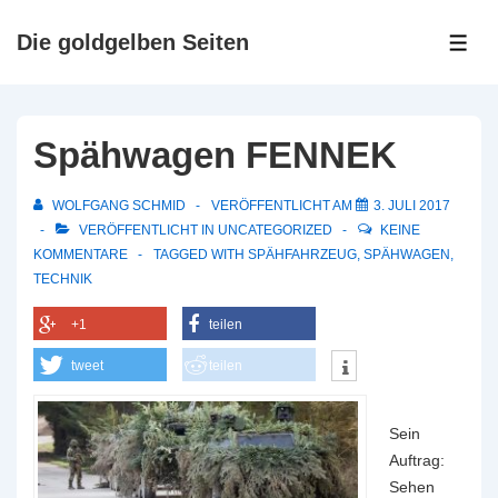
↓
Zum
Die goldgelben Seiten
ME
Inhalt
Spähwagen FENNEK
WOLFGANG SCHMID
VERÖFFENTLICHT AM
3. JULI 2017
VERÖFFENTLICHT IN
UNCATEGORIZED
KEINE
KOMMENTARE
TAGGED WITH
SPÄHFAHRZEUG
,
SPÄHWAGEN
,
TECHNIK
+1
teilen
tweet
teilen
Sein
Auftrag:
Sehen