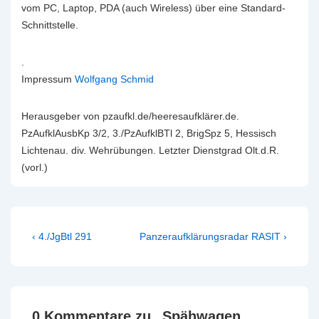
vom PC, Laptop, PDA (auch Wireless) über eine Standard-
Schnittstelle.
.
Impressum
Wolfgang Schmid
Herausgeber von pzaufkl.de/heeresaufklärer.de.
PzAufklAusbKp 3/2, 3./PzAufklBTl 2, BrigSpz 5, Hessisch
Lichtenau. div. Wehrübungen. Letzter Dienstgrad Olt.d.R.
(vorl.)
Beitragsnavigation
Vorheriger
Nächster
‹ 4./JgBtl 291
Panzeraufklärungsradar RASIT ›
Beitrag
Beitrag
ist
ist
0 Kommentare zu „
Spähwagen