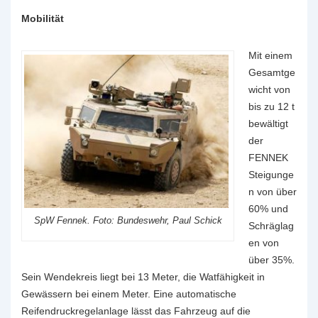
Mobilität
Mit einem
Gesamtge
wicht von
bis zu 12 t
bewältigt
der
FENNEK
Steigunge
n von über
60% und
SpW Fennek. Foto: Bundeswehr, Paul Schick
Schräglag
en von
über 35%.
Sein Wendekreis liegt bei 13 Meter, die Watfähigkeit in
Gewässern bei einem Meter. Eine automatische
Reifendruckregelanlage lässt das Fahrzeug auf die