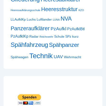
Heeresstruktur
Heeresaufklärungsschule
KZO
NVA
LLAufklKp
Luchs
Luftlander
LUNA
Panzeraufklärer
PzAufkl
PzAufklBtl
PzAufklKp
Radar
Schule
SPz kurz
Reichswehr
Spähfahrzeug
Spähpanzer
Technik
UAV
Spähwagen
Wehrmacht